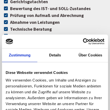
Gerichtsgutachten
Bewertung des IST- und SOLL-Zustandes
Prüfung von Aufmaß und Abrechnung
Abnahme von Leistungen
Technische Beratung
Baubegleitende Qualitätsüberwachung
Schadensbewertungen
Beweissicherung
Zustimmung
Details
Über Cookies
Umfassende Ursachenforschung
Hilfestellung bei der Vergabe von Aufträgen
Inspektionen an schwer zugänglichen Stellen
Diese Webseite verwendet Cookies
mit Drohne
Wir verwenden Cookies, um Inhalte und Anzeigen zu
personalisieren, Funktionen für soziale Medien anbieten
Leistungen als Energieeffizienz-
zu können und die Zugriffe auf unsere Website zu
Experte
analysieren. Außerdem geben wir Informationen zu Ihrer
Verwendung unserer Website an unsere Partner für
Individueller Sanierungsfahrplan (iSFP)
soziale Medien, Werbung und Analysen weiter. Unsere