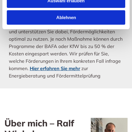
Auswahl erlauben
Sie möchten wissen, ob Ihre
Maßnahme förderfähig ist?
Ablehnen
Gerne begleiten wir Ihr Vorhaben sachverständig
und unterstützen Sie dabei, Fördermöglichkeiten
optimal zu nutzen. Je nach Maßnahme können durch
Programme der BAFA oder KfW bis zu 50 % der
Kosten eingespart werden. Wir prüfen für Sie,
welche Förderungen in Ihrem konkreten Fall infrage
kommen.
Hier erfahren Sie mehr
zur
Energieberatung und Fördermittelprüfung
Über mich – Ralf