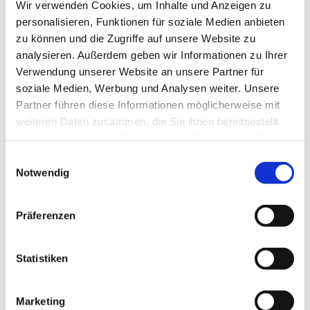
Wir verwenden Cookies, um Inhalte und Anzeigen zu
personalisieren, Funktionen für soziale Medien anbieten
zu können und die Zugriffe auf unsere Website zu
analysieren. Außerdem geben wir Informationen zu Ihrer
Energieberatung für mehr
Verwendung unserer Website an unsere Partner für
Wohnkomfort
soziale Medien, Werbung und Analysen weiter. Unsere
Partner führen diese Informationen möglicherweise mit
In der Nähe von Dortmund und Bochum unterstützen
weiteren Daten zusammen, die Sie ihnen bereitgestellt
wir Sie bei jeder Form der energetischen
haben oder die sie im Rahmen Ihrer Nutzung der Dienste
Modernisierung. Ob Altbausanierung oder Neubau – wir
gesammelt haben.
Einwilligungsauswahl
stellen sicher, dass Sie von der Planung bis zur
Notwendig
Fertigstellung optimal beraten sind. Dabei führen wir
für Sie die notwendigen Antragstellungen für BAFA-
und KfW-Fördermittel durch.
Präferenzen
Unsere Arbeitsweise ist transparent, verlässlich und
passgenau.
Statistiken
Wir begehen und beurteilen Ihr Gebäude vor Ort, prüfen
technische Details und geben klare
Marketing