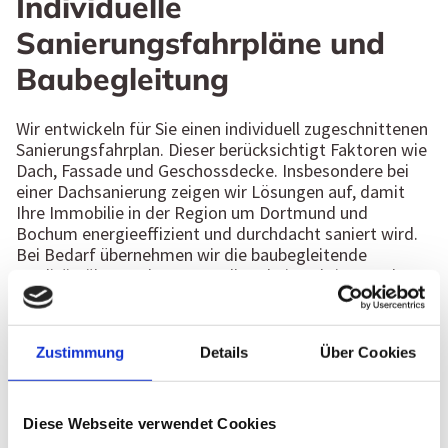
Individuelle
Sanierungsfahrpläne und
Baubegleitung
Wir entwickeln für Sie einen individuell zugeschnittenen
Sanierungsfahrplan. Dieser berücksichtigt Faktoren wie
Dach, Fassade und Geschossdecke. Insbesondere bei
einer Dachsanierung zeigen wir Lösungen auf, damit
Ihre Immobilie in der Region um Dortmund und
Bochum energieeffizient und durchdacht saniert wird.
Bei Bedarf übernehmen wir die baubegleitende
Qualitätsüberwachung, um alle Arbeitsschritte nach
festgelegten Standards zu prüfen. So können Fehler
frühzeitig erkannt und behoben werden. Profitieren Sie
zudem von diversen Fördermitteln:
Zustimmung
Details
Über Cookies
Besonders hervorzuheben ist hierbei, dass bei der
Umsetzung einer Einzelmaßnahme im Zusammenspiel
mit einem individuellen Sanierungsfahrplan (iSFP)
die
Baubegleitung mit bis zu 50 % gefördert wird.
Diese Webseite verwendet Cookies